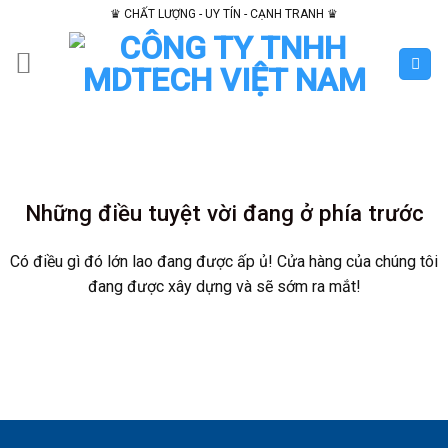
Skip
♛ CHẤT LƯỢNG - UY TÍN - CẠNH TRANH ♛
to
content
Chuyển
đến
phần
nội
Những điều tuyệt vời đang ở phía trước
dung
Có điều gì đó lớn lao đang được ấp ủ! Cửa hàng của chúng tôi
đang được xây dựng và sẽ sớm ra mắt!