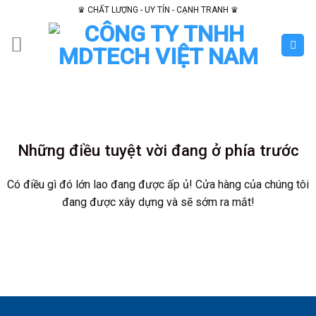
Skip
♛ CHẤT LƯỢNG - UY TÍN - CẠNH TRANH ♛
to
content
Chuyển
đến
phần
nội
Những điều tuyệt vời đang ở phía trước
dung
Có điều gì đó lớn lao đang được ấp ủ! Cửa hàng của chúng tôi
đang được xây dựng và sẽ sớm ra mắt!